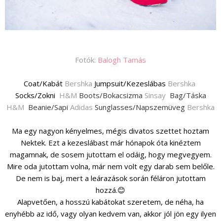
Fotók:
Balogh Tamás
Coat/Kabát
Bershka
Jumpsuit/Kezeslábas
Bershka
Socks/Zokni
H&M
Boots/Bokacsizma
Sinsay
Bag/Táska
H&M
Beanie/Sapi
Adidas
Sunglasses/Napszemüveg
Bershka
Ma egy nagyon kényelmes, mégis divatos szettet hoztam
Nektek. Ezt a kezeslábast már hónapok óta kinéztem
magamnak, de sosem jutottam el odáig, hogy megvegyem.
Mire oda jutottam volna, már nem volt egy darab sem belőle.
De nem is baj, mert a leárazások során féláron jutottam
hozzá.😊
Alapvetően, a hosszú kabátokat szeretem, de néha, ha
enyhébb az idő, vagy olyan kedvem van, akkor jól jön egy ilyen