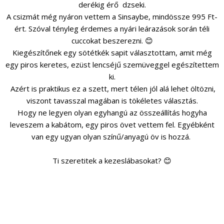
derékig érő dzseki.
A csizmát még nyáron vettem a Sinsaybe, mindössze 995 Ft-
ért. Szóval tényleg érdemes a nyári leárazások során téli
cuccokat beszerezni. 😊
Kiegészítőnek egy sötétkék sapit választottam, amit még
egy piros keretes, ezüst lencséjű szemüveggel egészítettem
ki.
Azért is praktikus ez a szett, mert télen jól alá lehet öltözni,
viszont tavasszal magában is tökéletes választás.
Hogy ne legyen olyan egyhangú az összeállítás hogyha
leveszem a kabátom, egy piros övet vettem fel. Egyébként
van egy ugyan olyan színű/anyagú öv is hozzá.
Ti szeretitek a kezeslábasokat? 😊