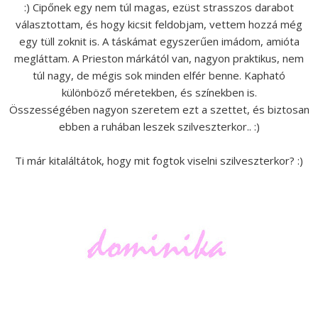
:) Cipőnek egy nem túl magas, ezüst strasszos darabot
választottam, és hogy kicsit feldobjam, vettem hozzá még
egy tüll zoknit is. A táskámat egyszerűen imádom, amióta
megláttam. A Prieston márkától van, nagyon praktikus, nem
túl nagy, de mégis sok minden elfér benne. Kapható
különböző méretekben, és színekben is.
Összességében nagyon szeretem ezt a szettet, és biztosan
ebben a ruhában leszek szilveszterkor.. :)
Ti már kitaláltátok, hogy mit fogtok viselni szilveszterkor? :)