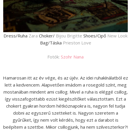
Dress/Ruha
Zara
Choker/
Bijou Brigitte
Shoes/Cipő
New Look
Bag/Táska
Prieston Love
Fotók:
Szohr Nana
Hamarosan itt az év vége, és az újév. Az idei ruhakínálatból ez
lett a kedvencem. Alapvetően imádom a rosegold színt, meg
mostanában mindent ami csillog. Mivel a ruha is eléggé csillog,
így visszafogottabb ezüst kiegészítőket választottam. Ezt a
chokert gyakran hordom hétköznapokra is, nagyon fel tudja
dobni az egyszerű szetteket is. Nagyon szeretem a
gyűrűket, így nem volt kérdés, hogy ezt a darabot is
beépítem a szettbe. Mikor csillogjunk, ha nem szilveszterkor?!