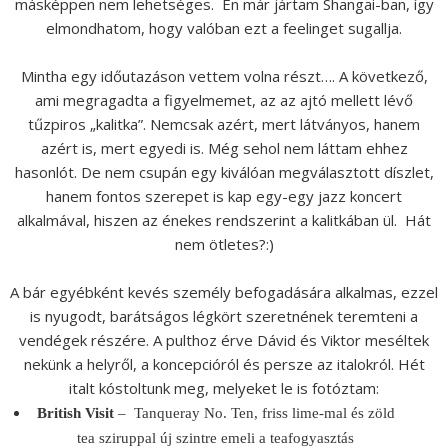
másképpen nem lehetséges. Én már jártam Shangai-ban, így
elmondhatom, hogy valóban ezt a feelinget sugallja.
Mintha egy időutazáson vettem volna részt…. A következő,
ami megragadta a figyelmemet, az az ajtó mellett lévő
tűzpiros „kalitka”. Nemcsak azért, mert látványos, hanem
azért is, mert egyedi is. Még sehol nem láttam ehhez
hasonlót. De nem csupán egy kiválóan megválasztott díszlet,
hanem fontos szerepet is kap egy-egy jazz koncert
alkalmával, hiszen az énekes rendszerint a kalitkában ül. Hát
nem ötletes?:)
A bár egyébként kevés személy befogadására alkalmas, ezzel
is nyugodt, barátságos légkört szeretnének teremteni a
vendégek részére. A pulthoz érve Dávid és Viktor meséltek
nekünk a helyről, a koncepcióról és persze az italokról. Hét
italt kóstoltunk meg, melyeket le is fotóztam:
British Visit
– Tanqueray No. Ten, friss lime-mal és zöld
tea sziruppal új szintre emeli a teafogyasztás