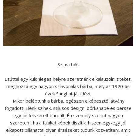
Sziasztok!
Ezúttal egy különleges helyre szeretnénk elkalauzolni titeket,
méghozzá egy nagyon színvonalas bárba, mely az 1920-as
évek Sanghai-ját idézi.
Mikor beléptünk a bárba, egészen elképesztő látvány
fogadott. Élénk színek, stílusos design, bőrkanapé és persze
egy jól felszerelt bárpult. Én személy szerint nagyon
szeretem, ha a falakat képek díszítik, hiszen egy-egy jól
elkapott pillanattal olyan érzéseket tudunk közvetíteni, amit