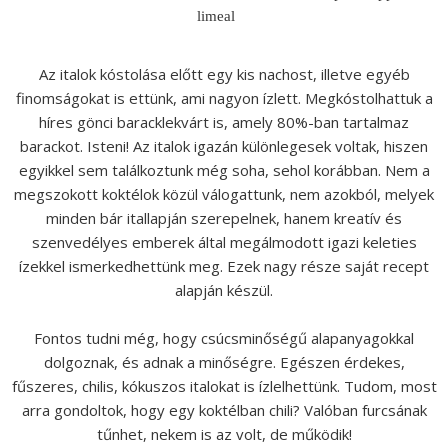
limeal
Az italok kóstolása előtt egy kis nachost, illetve egyéb
finomságokat is ettünk, ami nagyon ízlett. Megkóstolhattuk a
híres gönci baracklekvárt is, amely 80%-ban tartalmaz
barackot. Isteni! Az italok igazán különlegesek voltak, hiszen
egyikkel sem találkoztunk még soha, sehol korábban. Nem a
megszokott koktélok közül válogattunk, nem azokból, melyek
minden bár itallapján szerepelnek, hanem kreatív és
szenvedélyes emberek által megálmodott igazi keleties
ízekkel ismerkedhettünk meg. Ezek nagy része saját recept
alapján készül.
Fontos tudni még, hogy csúcsminőségű alapanyagokkal
dolgoznak, és adnak a minőségre. Egészen érdekes,
fűszeres, chilis, kókuszos italokat is ízlelhettünk. Tudom, most
arra gondoltok, hogy egy koktélban chili? Valóban furcsának
tűnhet, nekem is az volt, de működik!