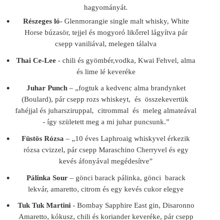
hagyományát.
Részeges ló
- Glenmorangie single malt whisky, White
Horse búzasör, tejjel és mogyoró likőrrel lágyítva pár
csepp vaniliával, melegen tálalva
Thai Ce-Lee
- chili és gyömbér,vodka, Kwai Fehvel, alma
és lime lé keveréke
Juhar Punch
– „fogtuk a kedvenc alma brandynket
(Boulard), pár csepp rozs whiskeyt, és összekevertük
fahéjjal és juharsziruppal, citrommal és meleg almateával
- így született meg a mi juhar puncsunk.”
Füstös Rózsa
– „10 éves Laphroaig whiskyvel érkezik
rózsa cvizzel, pár csepp Maraschino Cherryvel és egy
kevés áfonyával megédesítve”
Pálinka Sour
– gönci barack pálinka, gönci barack
lekvár, amaretto, citrom és egy kevés cukor elegye
Tuk Tuk Martini
- Bombay Sapphire East gin, Disaronno
Amaretto, kókusz, chili és koriander keveréke, pár csepp