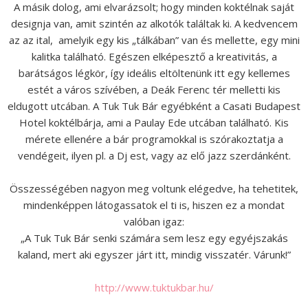
A másik dolog, ami elvarázsolt; hogy minden koktélnak saját
designja van, amit szintén az alkotók találtak ki. A kedvencem
az az ital, amelyik egy kis „tálkában” van és mellette, egy mini
kalitka található. Egészen elképesztő a kreativitás, a
barátságos légkör, így ideális eltöltenünk itt egy kellemes
estét a város szívében, a Deák Ferenc tér melletti kis
eldugott utcában. A Tuk Tuk Bár egyébként a Casati Budapest
Hotel koktélbárja, ami a Paulay Ede utcában található. Kis
mérete ellenére a bár programokkal is szórakoztatja a
vendégeit, ilyen pl. a Dj est, vagy az elő jazz szerdánként.
Összességében nagyon meg voltunk elégedve, ha tehetitek,
mindenképpen látogassatok el ti is, hiszen ez a mondat
valóban igaz:
„A Tuk Tuk Bár senki számára sem lesz egy egyéjszakás
kaland, mert aki egyszer járt itt, mindig visszatér. Várunk!”
http://www.tuktukbar.hu/