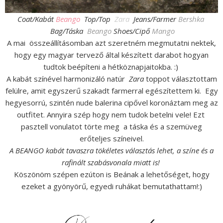
Coat/Kabát
Beango
Top/Top
Zara
Jeans/Farmer
Bershka
Bag/Táska
Beango
Shoes/Cipő
Mango
A mai összeállításomban azt szeretném megmutatni nektek,
hogy egy magyar tervező által készített darabot hogyan
tudtok beépíteni a hétköznapjaitokba. :)
A kabát színével harmonizáló natúr
Zara
toppot választottam
felülre, amit egyszerű szakadt farmerral egészítettem ki. Egy
hegyesorrú, szintén nude balerina cipővel koronáztam meg az
outfitet. Annyira szép hogy nem tudok betelni vele! Ezt
pasztell vonulatot törte meg a táska és a szemüveg
erőteljes színeivel.
A BEANGO kabát tavaszra tökéletes választás lehet, a színe és a
rafinált szabásvonala miatt is!
Köszönöm szépen ezúton is Beának a lehetőséget, hogy
ezeket a gyönyörű, egyedi ruhákat bemutathattam!:)